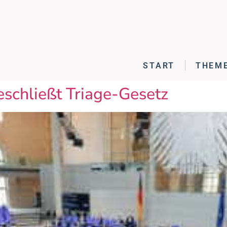
START
THEM
schließt Triage-Gesetz