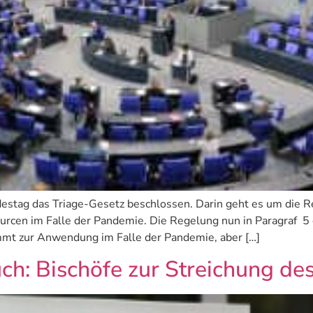
tag das Triage-Gesetz beschlossen. Darin geht es um die Re
rcen im Falle der Pandemie. Die Regelung nun in Paragraf 5 c
t zur Anwendung im Falle der Pandemie, aber […]
h: Bischöfe zur Streichung d