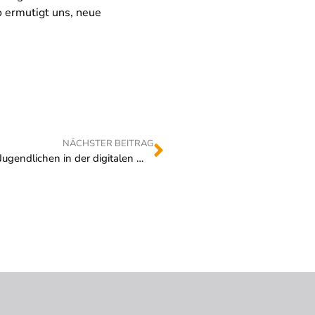
o ermutigt uns, neue
NÄCHSTER BEITRAG
Deutscher Ethikrat zum Schutz von Kindern und Jugendlichen in der digitalen Welt