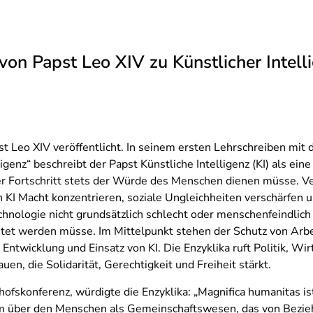
von Papst Leo XIV zu Künstlicher Intell
t Leo XIV veröffentlicht. In seinem ersten Lehrschreiben mit 
enz“ beschreibt der Papst Künstliche Intelligenz (KI) als eine
er Fortschritt stets der Würde des Menschen dienen müsse. Ve
h KI Macht konzentrieren, soziale Ungleichheiten verschärfen
hnologie nicht grundsätzlich schlecht oder menschenfeindlich
et werden müsse. Im Mittelpunkt stehen der Schutz von Arbei
twicklung und Einsatz von KI. Die Enzyklika ruft Politik, Wir
uen, die Solidarität, Gerechtigkeit und Freiheit stärkt.
fskonferenz, würdigte die Enzyklika: „Magnifica humanitas ist 
llem über den Menschen als Gemeinschaftswesen, das von Bezie