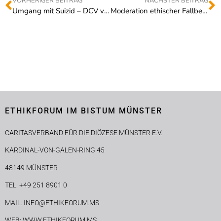
VORHERIGER BEITRAG
NÄCHSTER BEITRAG
Umgang mit Suizid – DCV veröffentlicht Orientierungshilfe
Moderation ethischer Fallbesprechungen. Fortbildungsangebot für Krankenhaus-Mitarbeitende.
ETHIKFORUM IM BISTUM MÜNSTER
CARITASVERBAND FÜR DIE DIÖZESE MÜNSTER E.V.
KARDINAL-VON-GALEN-RING 45
48149 MÜNSTER
TEL: +49 251 8901 0
MAIL: INFO@ETHIKFORUM.MS
WEB: WWW.ETHIKFORUM.MS