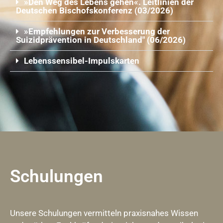
»Den Weg des Lebens gehen«. Leitlinien der
Deutschen Bischofskonferenz (03/2026)
»Empfehlungen zur Verbesserung der
Suizidprävention in Deutschland" (06/2026)
Lebenssensibel-Impulskarten
Schulungen
Unsere Schulungen vermitteln praxisnahes Wissen