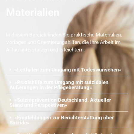
Materialien
In diesem Bereich finden Sie praktische Materialien,
Vorlagen und Orientierungshilfen, die Ihre Arbeit im
Alltag unterstützen und erleichtern.
»Leitfaden zum Umgang mit Todeswünschen«
»Praxishilfe zum Umgang mit suizidalen
Äußerungen in der Pflegeberatung«
»Suizidprävention Deutschland. Aktueller
Stand und Perspektiven«
»Empfehlungen zur Berichterstattung über
Suizide«