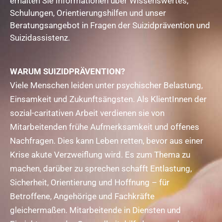
erhalten Sie Informationen über Wissenswertes,
Schulungen, Orientierungshilfen und unser
Beratungsangebot in Fragen der Suizidprävention und
Suizidassistenz.
WARUM SUIZIDPRÄVENTION?
Viele Menschen leiden unter psychischer Belastung,
Einsamkeit und Zukunftsängsten. Als KlientInnen der
sozial-caritativen Arbeit verdienen sie von
Mitarbeitenden frühe Aufmerksamkeit und offenes
Nachfragen. Dies kann Leben retten, bevor aus einer
Krise akute Verzweiflung wird. Es zum Thema zu
machen, darüber zu sprechen schafft Entlastung,
Sicherheit, Orientierung und Hoffnung – für
Betroffene, Angehörige und Fachkräfte
gleichermaßen. Mitarbeitende in Diensten und