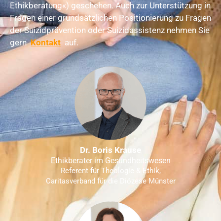
Ethikberatung«) geschehen. Auch zur Unterstützung in
Fragen einer grundsätzlichen Positionierung zu Fragen
der Suizidprävention oder Suizidassistenz nehmen Sie
gern
Kontakt
auf.
Dr. Boris Krause
Ethikberater im Gesundheitswesen
Referent für Theologie & Ethik,
Caritasverband für die Diözese Münster